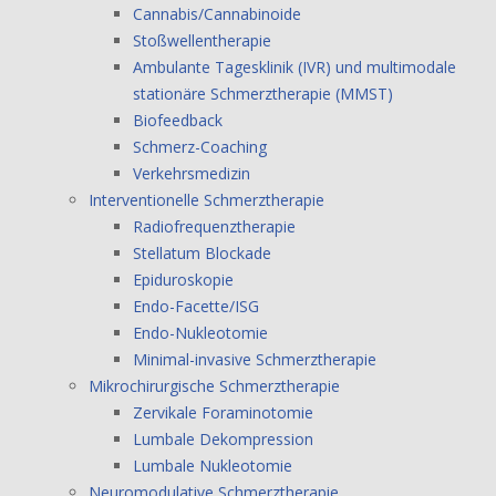
Cannabis/Cannabinoide
Stoßwellentherapie
Ambulante Tagesklinik (IVR) und multimodale
stationäre Schmerztherapie (MMST)
Biofeedback
Schmerz-Coaching
Verkehrsmedizin
Interventionelle Schmerztherapie
Radiofrequenztherapie
Stellatum Blockade
Epiduroskopie
Endo-Facette/ISG
Endo-Nukleotomie
Minimal-invasive Schmerztherapie
Mikrochirurgische Schmerztherapie
Zervikale Foraminotomie
Lumbale Dekompression
Lumbale Nukleotomie
Neuromodulative Schmerztherapie