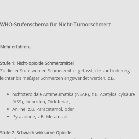
WHO-Stufenschema für Nicht-Tumorschmerz
Mehr erfahren…
Stufe 1: Nicht-opioide Schmerzmittel
Zu dieser Stufe werden Schmerzmittel gefasst, die zur Linderung
leich­ter bis mäßiger Schmerzen ange­wen­det werden, z.B.
nicht­ste­ro­ida­le Antirheumatika (NSAR), z.B. Acetylsalicylsäure
(ASS), Ibuprofen, Diclofenac,
Aniline, z.B. Paracetamol, oder
Pyrazolone, z.B. Metamizol.
Stufe 2: Schwach wirk­sa­me Opioide