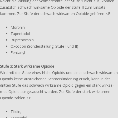
Reicht die Wirkung der Schmerzmittel der Stufe 1 nicht aus, können
zusätz­lich schwach wirk­sa­me Opioide der Stufe II zum Einsatz
kommen. Zur Stufe der schwach wirk­sa­men Opioide gehören z.B.
Morphin
Tapentadol
Buprenorphin
Oxcodon (Sonderstellung: Stufe I und II)
Fentanyl
Stufe 3: Stark wirk­sa­me Opioide
Wird mit der Gabe eines Nicht-Opioids und eines schwach wirk­sa­men
Opioids keine ausrei­chen­de Schmerzlinderung erzielt, kann in der
dritten Stufe das schwach wirk­sa­me Opioid gegen ein stark wirk­sa­
mes Opioid ausge­tauscht werden. Zur Stufe der stark wirk­sa­men
Opioide zählen z.B.
Tilidin,
Tramadol,