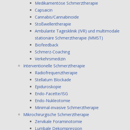
Medikamentöse Schmerztherapie
Capsaicin
Cannabis/Cannabinoide
Stoßwellentherapie
Ambulante Tagesklinik (IVR) und multimodale
stationäre Schmerztherapie (MMST)
Biofeedback
Schmerz-Coaching
Verkehrsmedizin
Interventionelle Schmerztherapie
Radiofrequenztherapie
Stellatum Blockade
Epiduroskopie
Endo-Facette/ISG
Endo-Nukleotomie
Minimal-invasive Schmerztherapie
Mikrochirurgische Schmerztherapie
Zervikale Foraminotomie
Lumbale Dekompression