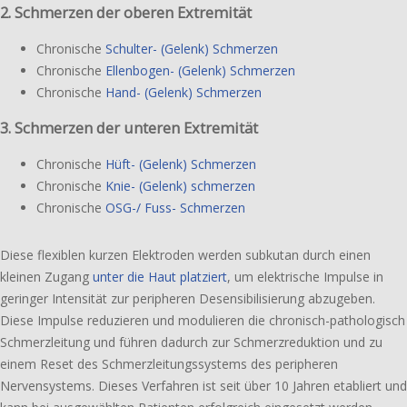
2. Schmerzen der oberen Extremität
Chronische
Schulter- (Gelenk) Schmerzen
Chronische
Ellenbogen- (Gelenk) Schmerzen
Chronische
Hand- (Gelenk) Schmerzen
3. Schmerzen der unteren Extremität
Chronische
Hüft- (Gelenk) Schmerzen
Chronische
Knie- (Gelenk) schmerzen
Chronische
OSG-/ Fuss- Schmerzen
Diese flexi­blen kurzen Elektroden werden subku­tan durch einen
kleinen Zugang
unter die Haut plat­ziert
, um elek­tri­sche Impulse in
gerin­ger Intensität zur peri­phe­ren Desensibilisierung abzu­ge­ben.
Diese Impulse redu­zie­ren und modu­lie­ren die chronisch-pathologisch
Schmerzleitung und führen dadurch zur Schmerzreduktion und zu
einem Reset des Schmerzleitungssystems des peri­phe­ren
Nervensystems. Dieses Verfahren ist seit über 10 Jahren etabliert und