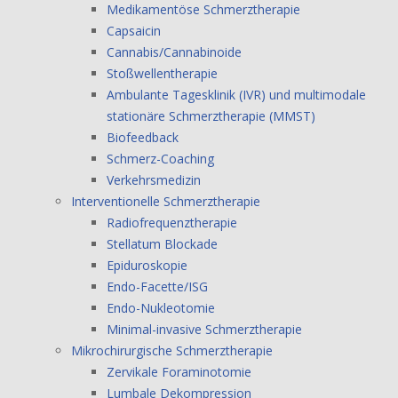
Medikamentöse Schmerztherapie
Capsaicin
Cannabis/Cannabinoide
Stoßwellentherapie
Ambulante Tagesklinik (IVR) und multimodale
stationäre Schmerztherapie (MMST)
Biofeedback
Schmerz-Coaching
Verkehrsmedizin
Interventionelle Schmerztherapie
Radiofrequenztherapie
Stellatum Blockade
Epiduroskopie
Endo-Facette/ISG
Endo-Nukleotomie
Minimal-invasive Schmerztherapie
Mikrochirurgische Schmerztherapie
Zervikale Foraminotomie
Lumbale Dekompression