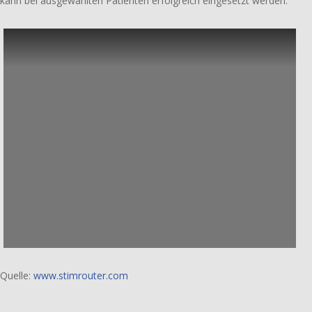
kann bei ausge­wähl­ten Patienten erfolg­reich einge­setzt werden.
Quelle:
www.stimrouter.com