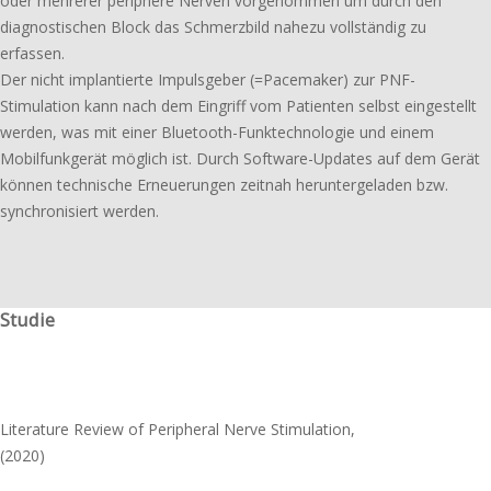
oder mehre­rer peri­phe­re Nerven vorge­nom­men um durch den
diagnos­ti­schen Block das Schmerzbild nahezu voll­stän­dig zu
erfassen.
Der nicht implan­tier­te Impulsgeber (=Pacemaker) zur PNF-
Stimulation kann nach dem Eingriff vom Patienten selbst einge­stellt
werden, was mit einer Bluetooth-Funktechnologie und einem
Mobilfunkgerät möglich ist. Durch Software-Updates auf dem Gerät
können tech­ni­sche Erneuerungen zeitnah herun­ter­ge­la­den bzw.
synchro­ni­siert werden.
Studie
Literature Review of Peripheral Nerve Stimulation,
(2020)