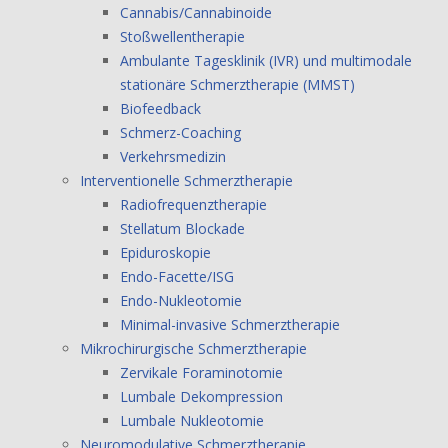
Cannabis/Cannabinoide
Stoßwellentherapie
Ambulante Tagesklinik (IVR) und multimodale
stationäre Schmerztherapie (MMST)
Biofeedback
Schmerz-Coaching
Verkehrsmedizin
Interventionelle Schmerztherapie
Radiofrequenztherapie
Stellatum Blockade
Epiduroskopie
Endo-Facette/ISG
Endo-Nukleotomie
Minimal-invasive Schmerztherapie
Mikrochirurgische Schmerztherapie
Zervikale Foraminotomie
Lumbale Dekompression
Lumbale Nukleotomie
Neuromodulative Schmerztherapie