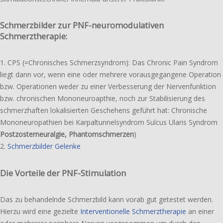
Schmerzbilder zur PNF-neuromodulativen
Schmerztherapie:
1. CPS (=Chronisches Schmerzsyndrom): Das Chronic Pain Syndrom
liegt dann vor, wenn eine oder mehrere voraus­ge­gan­ge­ne Operation
bzw. Operationen weder zu einer Verbesserung der Nervenfunktion
bzw. chro­ni­schen Mononeuroapthie, noch zur Stabilisierung des
schmerz­haf­ten loka­li­sier­ten Geschehens geführt hat: Chronische
Mononeuropathien bei Karpaltunnelsyndrom Sulcus Ularis Syndrom
Postzosterneuralgie, Phantomschmerzen
)
2.
Schmerzbilder Gelenke
Die Vorteile der PNF-Stimulation
Das zu behan­deln­de Schmerzbild kann vorab gut getes­tet werden.
Hierzu wird eine geziel­te
Interventionelle Schmerztherapie
an einer