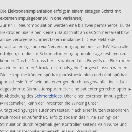
Die ElektrodenImplantation erfolgt in einem einzi­gen Schritt mit
exter­nen Impulsgeber (All in one Verfahren):
Zur PNF- Neuromodulation werden eine bis zwei permanente- kurze
Elektroden über einen kleinen Hautschnitt an das Schmerzareal bzw.
an die veror­ge­ne Schmerzfasern implan­tiert. Diese Elektrode-
npositionierung kann via Nervensonographie oder via BW-Kontrolle
erfol­gen, um die zur Schmerzlinderung opti­ma­le Lage fest­le­gen zu
können. Das heißt, dass bereits während des Eingriffs die Elektroden
an einen exter­nen Stimulator (Impulsgeber) ange­schlos­sen werden.
Diese Impulse können
spürbar
(paräs­the­sie plus) und
nicht spürbar
(paräs­the­sie free) sein und erzeu­gen durch ausge­wähl­te, indi­vi­du­ell
abge­stimm­te Stimulationsparameter eine pati­en­ten­ge­rech­te opti­ma­
le Abdeckung des
Schmerzbildes
. Über einen exter­nen Impulsgeber
(=Pacemaker) kann der Patienten die Wirkung unter
Alltagsbedingungen autonom testen. Nach einer kurzen statio­nä­ren
multi­moda­len Aufenthalt, erfolgt sodann das “Fine Tuning” der
Stimulation durch regel­mä­ßi­gen Kontrollen seitens Pain Nurse und
Stimulationstechniker inner­halb unserer Praxisklinik.