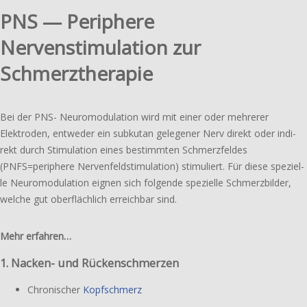
PNS — Periphere
Nervenstimulation zur
Schmerztherapie
Bei der PNS- Neuromodulation wird mit einer oder mehre­rer
Elektroden, entwe­der ein subku­tan gele­ge­ner Nerv direkt oder indi­
rekt durch Stimulation eines bestimm­ten Schmerzfeldes
(PNFS=periphere Nervenfeldstimulation) stimu­liert. Für diese spezi­el­
le Neuromodulation eignen sich folgen­de spezi­el­le Schmerzbilder,
welche gut ober­fläch­lich erreich­bar sind.
Mehr erfahren…
1. Nacken- und Rückenschmerzen
Chronischer
Kopfschmerz