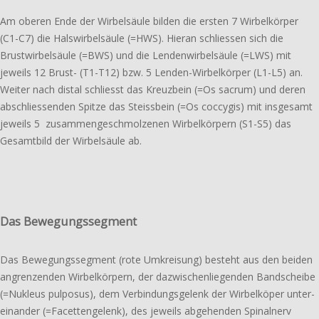
Am oberen Ende der Wirbelsäule bilden die ersten 7 Wirbelkörper
(C1-C7) die Halswirbelsäule (=HWS). Hieran schlies­sen sich die
Brustwirbelsäule (=BWS) und die Lendenwirbelsäule (=LWS) mit
jeweils 12 Brust- (T1-T12) bzw. 5 Lenden-Wirbelkörper (L1-L5) an.
Weiter nach distal schliesst das Kreuzbein (=Os sacrum) und deren
abschlies­sen­den Spitze das Steissbein (=Os coccy­gis) mit insge­samt
jeweils 5
zusam­men­ge­schmol­ze­nen Wirbelkörpern (S1-S5) das
Gesamtbild der Wirbelsäule ab.
Das Bewegungssegment
Das Bewegungs­­segment (rote Umkreisung) besteht aus den beiden
angren­zen­den Wirbel­­körpern, der dazwischen­­liegenden Bandscheibe
(=Nukleus pulpo­sus), dem Verbindungs­­gelenk der Wirbel­köper unter­
ein­an­der (=Facetten­gelenk), des jeweils abge­hen­den Spinalnerv