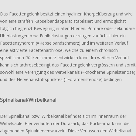
Das Facetten­­gelenk besitzt einen hyali­nen Knorpel­­überzug und wird
von eine straf­fen Kapsel­band­­apparat stabi­li­siert und ermög­lichst
folg­lich begrenzt Bewegung in allen Ebenen. Primäre oder sekun­dä­re
Über­lastungen bzw. Fehl­belastungen erzeu­gen zunächst hier ein
Facetten­­syndrom (=Kapsel­bandschmerz) und im weite­ren Verlauf
eine akti­vier­te Facetten­arthrose, welche zu einem chronisch-
spezifischen Rücken­schmerz entwi­ckeln kann. Im weite­ren Verlauf
kann sich arthrose­bedingt das Facetten­­gelenk vergrös­sern und somit
sowohl eine Verengung des Wirbel­­kanals (=knöcher­ne Spinal­stenose)
und des Nerven­­austritt­s­punktes (=Foramen­stenose) bedingen.
Spinalkanal/Wirbelkanal
Der Spinalkanal bzw. Wirbelkanal befin­det sich im Innenraum der
Wirbelsäule. Hier verlau­fen der Durasack, das Rückenmark und die
abge­hen­den Spinalnervenwurzeln. Diese Verlassen den Wirbelkanal