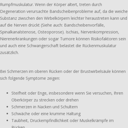
Rumpfmuskulatur. Wenn der Körper altert, treten durch
Degeneration verur­sach­te Bandscheibenprobleme auf, da die weiche
Substanz ziwschen den Wirbelkörpern leich­ter heraus­tre­ten kann und
auf die Nerven drückt (Siehe auch: Bandscheibenvorfälle,
Spinalkanalstenose, Osteoporose). Ischias, Nervenkompression,
Nierenerkrankungen oder sogar Tumore können Risikofaktoren sein
und auch eine Schwangerschaft belas­tet die Rückenmuskulatur
zusätzlich.
Bei Schmerzen im oberen Rücken oder der Brustwirbelsäule können
sich folgen­de Symptome zeigen:
Steifheit oder Enge, insbe­son­de­re wenn Sie versu­chen, Ihren
Oberkörper zu stre­cken oder drehen
Schmerzen in Nacken und Schultern
Schwäche oder eine krumme Haltung
Taubheit, Druckempfindlichkeit oder Muskelkrämpfe im
Rücken