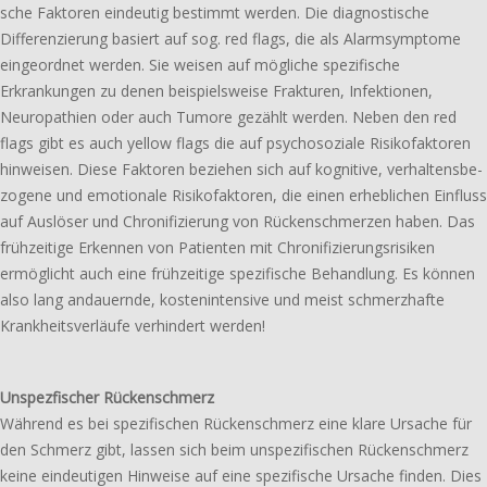
sche Faktoren eindeu­tig bestimmt werden. Die diagnos­ti­sche
Differenzierung basiert auf sog. red flags, die als Alarmsymptome
einge­ord­net werden. Sie weisen auf mögli­che spezi­fi­sche
Erkrankungen zu denen beispiels­wei­se Frakturen, Infektionen,
Neuropathien oder auch Tumore gezählt werden. Neben den red
flags gibt es auch yellow flags die auf psycho­so­zia­le Risikofaktoren
hinwei­sen. Diese Faktoren bezie­hen sich auf kogni­ti­ve, verhal­tens­be­
zo­ge­ne und emotio­na­le Risikofaktoren, die einen erheb­li­chen Einfluss
auf Auslöser und Chronifizierung von Rückenschmerzen haben. Das
früh­zei­ti­ge Erkennen von Patienten mit Chronifizierungsrisiken
ermög­licht auch eine früh­zei­ti­ge spezi­fi­sche Behandlung. Es können
also lang andau­ern­de, kosten­in­ten­si­ve und meist schmerz­haf­te
Krankheitsverläufe verhin­dert werden!
Unspezfischer Rückenschmerz
Während es bei spezi­fi­schen Rückenschmerz eine klare Ursache für
den Schmerz gibt, lassen sich beim unspe­zi­fi­schen Rückenschmerz
keine eindeu­ti­gen Hinweise auf eine spezi­fi­sche Ursache finden. Dies