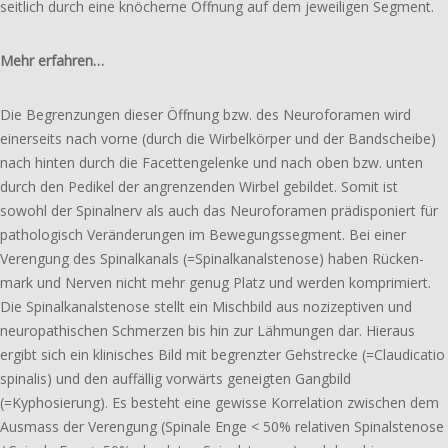
seit­lich durch eine knöcher­ne Öffnung auf dem jewei­li­gen Segment.
Mehr erfahren…
Die Begrenzungen dieser Öffnung bzw. des Neuro­foramen wird
einer­seits nach vorne (durch die Wirbel­körper und der Bandscheibe)
nach hinten durch die Facetten­gelenke und nach oben bzw. unten
durch den Pedikel der angren­zen­den Wirbel gebil­det. Somit ist
sowohl der Spinalnerv als auch das Neuroforamen prädis­po­niert für
patho­lo­gisch Veränderungen im Bewegungs­segment. Bei einer
Verengung des Spinal­kanals (=Spinal­kanal­stenose) haben Rücken­
mark und Nerven nicht mehr genug Platz und werden kompri­miert.
Die Spinal­kanal­stenose stellt ein Mischbild aus nozi­zeptiven und
neuro­pathischen Schmerzen bis hin zur Lähmungen dar. Hieraus
ergibt sich ein klini­sches Bild mit begrenz­ter Gehstrecke (=Claudicatio
spina­lis) und den auffäl­lig vorwärts geneig­ten Gangbild
(=Kyphosierung). Es besteht eine gewisse Korrelation zwischen dem
Ausmass der Verengung (Spinale Enge < 50% rela­ti­ven Spinal­stenose