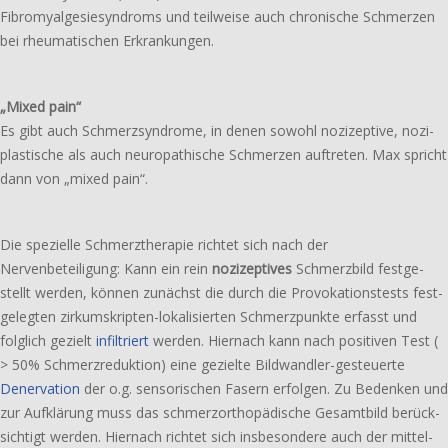
Fibromyalgesiesyndroms und teil­wei­se auch chro­ni­sche Schmerzen
bei rheu­ma­ti­schen Erkrankungen.
„Mixed pain“
Es gibt auch Schmerzsyndrome, in denen sowohl nozi­zep­ti­ve, nozi­
plas­ti­sche als auch neuro­pa­thi­sche Schmerzen auftre­ten. Max spricht
dann von „mixed pain“.
Die spezi­el­le Schmerztherapie richtet sich nach der
Nervenbeteiligung: Kann ein rein
nozi­zep­ti­ves
Schmerzbild fest­ge­
stellt werden, können zunächst die durch die Provokationstests fest­
ge­leg­ten zirkumskripten-lokalisierten Schmerzpunkte erfasst und
folg­lich gezielt
infil­triert
werden. Hiernach kann nach posi­ti­ven Test (
> 50% Schmerzreduktion) eine geziel­te Bildwandler-gesteuerte
Denervation
der o.g. senso­ri­schen Fasern erfol­gen. Zu Bedenken und
zur Aufklärung muss das schmerz­or­tho­pä­di­sche Gesamtbild berück­
sich­tigt werden. Hiernach richtet sich insbe­son­de­re auch der mittel-