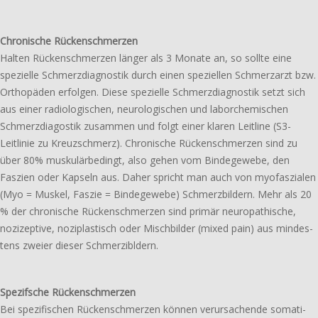
Chronische Rückenschmerzen
Halten Rückenschmerzen länger als 3 Monate an, so sollte eine
spezi­el­le Schmerzdiagnostik durch einen spezi­el­len Schmerzarzt bzw.
Orthopäden erfol­gen. Diese spezi­el­le Schmerzdiagnostik setzt sich
aus einer radio­lo­gi­schen, neuro­lo­gi­schen und labor­che­mi­schen
Schmerzdiagostik zusam­men und folgt einer klaren Leitline (S3-
Leitlinie zu Kreuzschmerz). Chronische Rückenschmerzen sind zu
über 80% musku­lär­be­dingt, also gehen vom Bindegewebe, den
Faszien oder Kapseln aus. Daher spricht man auch von myofas­zia­len
(Myo = Muskel, Faszie = Bindegewebe) Schmerzbildern. Mehr als 20
% der chro­ni­sche Rückenschmerzen sind primär neuro­pa­thi­sche,
nozi­zep­ti­ve, nozi­plas­tisch oder Mischbilder (mixed pain) aus mindes­
tens zweier dieser Schmerzibldern.
Spezifsche Rückenschmerzen
Bei spezi­fi­schen Rückenschmerzen können verur­sa­chen­de soma­ti­