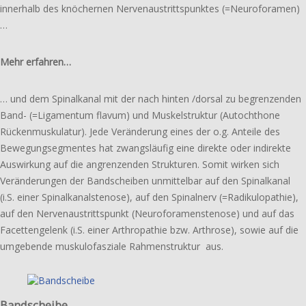
inner­halb des knöcher­nen Nerven­aus­trittspunktes (=Neuro­foramen)
…
Mehr erfahren…
… und dem Spinalkanal mit der nach hinten /dorsal zu begren­zen­den
Band- (=Ligamentum flavum) und Muskelstruktur (Autochthone
Rückenmuskulatur). Jede Veränderung eines der o.g. Anteile des
Bewegungsegmentes hat zwangs­läu­fig eine direkte oder indi­rek­te
Auswirkung auf die angren­zen­den Strukturen. Somit wirken sich
Veränderungen der Bandscheiben unmit­tel­bar auf den Spinalkanal
(i.S. einer Spinalkanalstenose), auf den Spinalnerv (=Radikulopathie),
auf den Nervenaustrittspunkt (Neuroforamenstenose) und auf das
Facettengelenk (i.S. einer Arthropathie bzw. Arthrose), sowie auf die
umge­ben­de musku­lo­fas­zia­le Rahmenstruktur
aus.
Bandscheibe