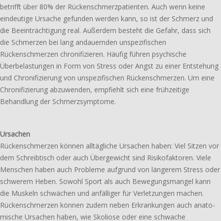
betrifft über 80% der Rückenschmerzpatienten. Auch wenn keine
eindeu­ti­ge Ursache gefun­den werden kann, so ist der Schmerz und
die Beeinträchtigung real. Außerdem besteht die Gefahr, dass sich
die Schmerzen bei lang andau­ern­den unspe­zi­fi­schen
Rückenschmerzen chro­ni­fi­zie­ren. Häufig führen psychi­sche
Überbelastungen in Form von Stress oder Angst zu einer Entstehung
und Chronifizierung von unspe­zi­fi­schen Rückenschmerzen. Um eine
Chronifizierung abzu­wen­den, empfiehlt sich eine früh­zei­ti­ge
Behandlung der Schmerzsymptome.
Ursachen
Rückenschmerzen können alltäg­li­che Ursachen haben: Viel Sitzen vor
dem Schreibtisch oder auch Übergewicht sind Risikofaktoren. Viele
Menschen haben auch Probleme aufgrund von länge­rem Stress oder
schwe­rem Heben. Sowohl Sport als auch Bewegungsmangel kann
die Muskeln schwä­chen und anfäl­li­ger für Verletzungen machen.
Rückenschmerzen können zudem neben Erkrankungen auch anato­
mi­sche Ursachen haben, wie Skoliose oder eine schwa­che