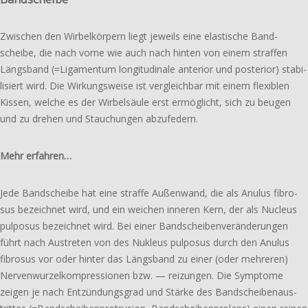
Zwischen den Wirbel­­körpern liegt jeweils eine elas­ti­sche Band­­
scheibe, die nach vorne wie auch nach hinten von einem straf­fen
Längs­band (=Liga­mentum longi­­tudinale ante­rior und poste­rior) stabi­
li­siert wird. Die Wirkungs­­weise ist vergleich­bar mit einem flexi­blen
Kissen, welche es der Wirbel­­säule erst ermög­licht, sich zu beugen
und zu drehen und Stauchungen abzufedern.
Mehr erfahren…
Jede Bandscheibe hat eine straffe Außenwand, die als Anulus fibro­
sus bezeich­net wird, und ein weichen inneren Kern, der als Nucleus
pulpo­sus bezeich­net wird. Bei einer Bandscheiben­veränderungen
führt nach Austreten von des Nukleus pulpo­sus durch den Anulus
fibro­sus vor oder hinter das Längs­­band zu einer (oder mehre­ren)
Nerven­­wurzel­­kompressionen bzw. — reizun­gen. Die Symptome
zeigen je nach Ent­zündungs­­grad und Stärke des Band­­scheiben­aus­