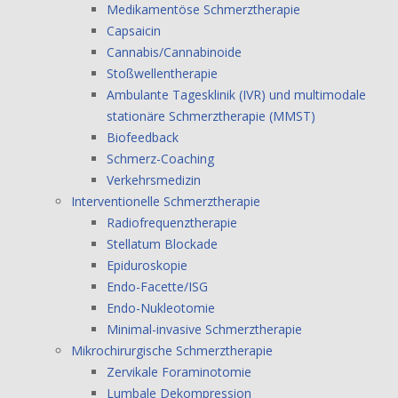
Medikamentöse Schmerztherapie
Capsaicin
Cannabis/Cannabinoide
Stoßwellentherapie
Ambulante Tagesklinik (IVR) und multimodale
stationäre Schmerztherapie (MMST)
Biofeedback
Schmerz-Coaching
Verkehrsmedizin
Interventionelle Schmerztherapie
Radiofrequenztherapie
Stellatum Blockade
Epiduroskopie
Endo-Facette/ISG
Endo-Nukleotomie
Minimal-invasive Schmerztherapie
Mikrochirurgische Schmerztherapie
Zervikale Foraminotomie
Lumbale Dekompression