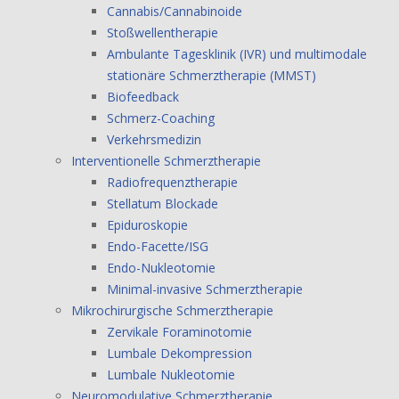
Cannabis/Cannabinoide
Stoßwellentherapie
Ambulante Tagesklinik (IVR) und multimodale
stationäre Schmerztherapie (MMST)
Biofeedback
Schmerz-Coaching
Verkehrsmedizin
Interventionelle Schmerztherapie
Radiofrequenztherapie
Stellatum Blockade
Epiduroskopie
Endo-Facette/ISG
Endo-Nukleotomie
Minimal-invasive Schmerztherapie
Mikrochirurgische Schmerztherapie
Zervikale Foraminotomie
Lumbale Dekompression
Lumbale Nukleotomie
Neuromodulative Schmerztherapie