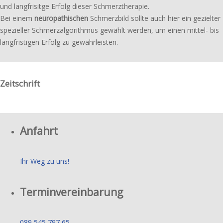
und lang­fri­sit­ge Erfolg dieser Schmerztherapie.
Bei einem
neuro­pa­thi­schen
Schmerzbild sollte auch hier ein geziel­ter
spezi­el­ler Schmerzalgorithmus gewählt werden, um einen mittel- bis
lang­fris­ti­gen Erfolg zu gewährleisten.
Zeitschrift
Anfahrt
Ihr Weg zu uns!
Terminvereinbarung
089 545 797 65