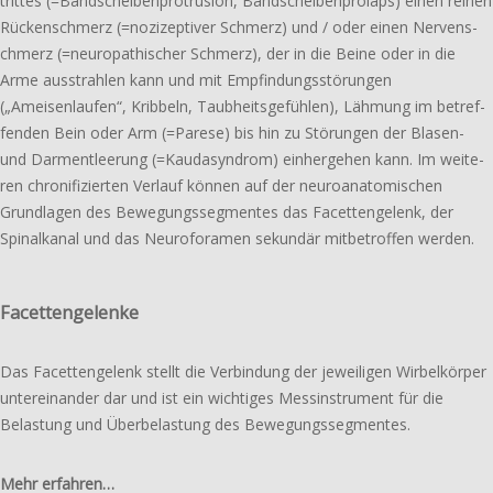
trittes (=Band­scheiben­protrusion, Band­scheiben­prolaps) einen reinen
Rücken­schmerz (=nozi­­zeptiver Schmerz) und / oder einen Nerven­s­
chmerz (=neuro­­pathischer Schmerz), der in die Beine oder in die
Arme aus­strahlen kann und mit Empfindungs­­störungen
(„Ameisenlaufen“, Kribbeln, Taubheitsgefühlen), Lähmung im betref­
fen­den Bein oder Arm (=Parese) bis hin zu Störungen der Blasen-
und Darm­entleerung (=Kaudasyndrom) einher­ge­hen kann. Im weite­
ren chro­ni­fi­zier­ten Verlauf können auf der neur­o­anatomischen
Grund­lagen des Bewegungs­segmentes das Facetten­­gelenk, der
Spinal­­kanal und das Neuro­­foramen sekun­där mitbe­trof­fen werden.
Facettengelenke
Das Facettengelenk stellt die Verbindung der jewei­li­gen Wirbelkörper
unter­ein­an­der dar und ist ein wich­ti­ges Messinstrument für die
Belastung und Überbelastung des Bewegungssegmentes.
Mehr erfahren…