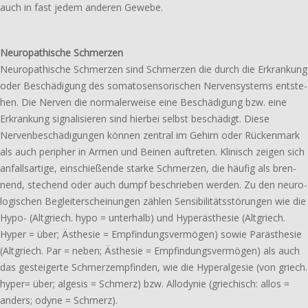
auch in fast jedem anderen Gewebe.
Neuropathische Schmerzen
Neuropathische Schmerzen sind Schmerzen die durch die Erkrankung
oder Beschädigung des soma­to­sen­so­ri­schen Nervensystems entste­
hen. Die Nerven die norma­ler­wei­se eine Beschädigung bzw. eine
Erkrankung signa­li­sie­ren sind hierbei selbst beschä­digt. Diese
Nervenbeschädigungen können zentral im Gehirn oder Rückenmark
als auch peri­pher in Armen und Beinen auftre­ten. Klinisch zeigen sich
anfalls­ar­ti­ge, einschie­ßen­de starke Schmerzen, die häufig als bren­
nend, stechend oder auch dumpf beschrie­ben werden. Zu den neuro­
lo­gi­schen Begleiterscheinungen zählen Sensibilitätsstörungen wie die
Hypo- (Altgriech. hypo = unter­halb) und Hyperästhesie (Altgriech.
Hyper = über; Ästhesie = Empfindungsvermögen) sowie Parästhesie
(Altgriech. Par = neben; Ästhesie = Empfindungsvermögen) als auch
das gestei­ger­te Schmerzempfinden, wie die Hyperalgesie (von griech.
hyper= über; algesis = Schmerz) bzw. Allodynie (grie­chisch: allos =
anders; odyne = Schmerz).