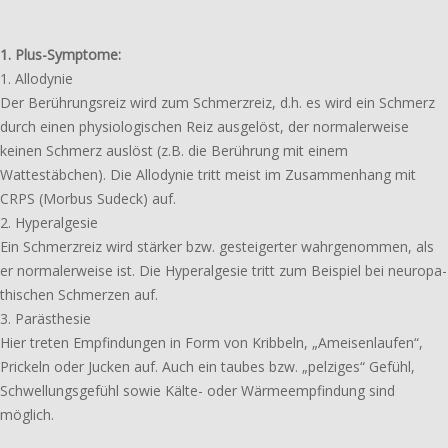
1. Plus-Symptome:
1. Allodynie
Der Berührungsreiz wird zum Schmerzreiz, d.h. es wird ein Schmerz
durch einen physio­lo­gi­schen Reiz ausge­löst, der norma­ler­wei­se
keinen Schmerz auslöst (z.B. die Berührung mit einem
Wattestäbchen). Die Allodynie tritt meist im Zusammenhang mit
CRPS (Morbus Sudeck) auf.
2. Hyperalgesie
Ein Schmerzreiz wird stärker bzw. gestei­ger­ter wahr­ge­nom­men, als
er norma­ler­wei­se ist. Die Hyperalgesie tritt zum Beispiel bei neuro­pa­
thi­schen Schmerzen auf.
3. Parästhesie
Hier treten Empfindungen in Form von Kribbeln, „Ameisenlaufen“,
Prickeln oder Jucken auf. Auch ein taubes bzw. „pelzi­ges“ Gefühl,
Schwellungsgefühl sowie Kälte- oder Wärmeempfindung sind
möglich.