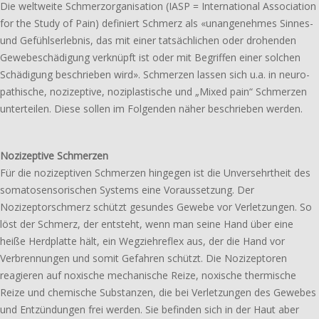
Die welt­wei­te Schmerzorganisation (IASP = International
Association
for the Study of Pain) defi­niert Schmerz als «un
ange­neh­mes Sinnes-
und Gefühlserlebnis, das mit einer tat
säch­li­chen oder drohen­den
Gewebeschädigung verknüpft
ist oder mit Begriffen einer solchen
Schädigung beschrie­ben
wird».
Schmerzen lassen sich u.a. in neuro­
pa­thi­sche, nozi­zep­ti­ve, nozi­plas­ti­sche und „Mixed pain“ Schmerzen
unter­tei­len. Diese sollen im Folgenden näher beschrie­ben werden.
Nozizeptive Schmerzen
Für die nozi­zep­ti­ven Schmerzen hinge­gen ist die Unversehrtheit des
soma­to­sen­so­ri­schen Systems eine Voraussetzung. Der
Nozizeptorschmerz schützt gesun­des Gewebe vor Verletzungen. So
löst der Schmerz, der entsteht, wenn man seine Hand über eine
heiße Herdplatte hält, ein Wegziehreflex aus, der die Hand vor
Verbrennungen und somit Gefahren schützt. Die Nozizeptoren
reagie­ren auf noxi­sche mecha­ni­sche Reize, noxi­sche ther­mi­sche
Reize und chemi­sche Substanzen, die bei Verletzungen des Gewebes
und Entzündungen frei werden. Sie befin­den sich in der Haut aber