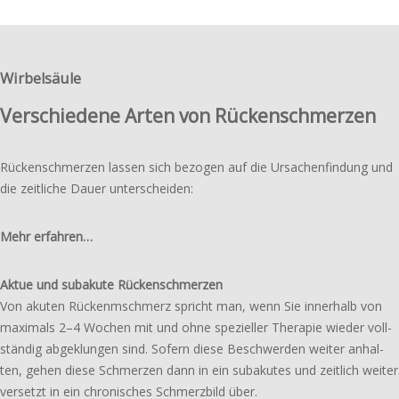
Wirbelsäule
Verschiedene Arten von Rückenschmerzen
Rückenschmerzen lassen sich bezogen auf die Ursachenfindung und
die zeit­li­che Dauer unterscheiden:
Mehr erfahren…
Aktue und suba­ku­te Rückenschmerzen
Von akuten Rückenmschmerz spricht man, wenn Sie inner­halb von
maxi­mals 2–4 Wochen mit und ohne spezi­el­ler Therapie wieder voll­
stän­dig abge­klun­gen sind. Sofern diese Beschwerden weiter anhal­
ten, gehen diese Schmerzen dann in ein suba­ku­tes und zeit­lich weiter
versetzt in ein chro­ni­sches Schmerzbild über.