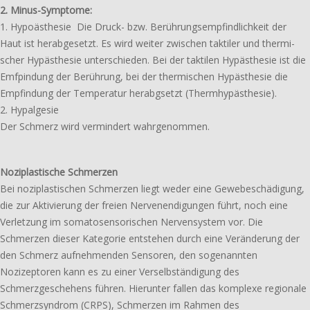
2. Minus-Symptome:
1. Hypoästhesie Die Druck- bzw. Berührungsempfindlichkeit der
Haut ist herab­ge­setzt. Es wird weiter zwischen takti­ler und ther­mi­
scher Hypästhesie unter­schie­den. Bei der takti­len Hypästhesie ist die
Emfpindung der Berührung, bei der ther­mi­schen Hypästhesie die
Empfindung der Temperatur herabg­setzt (Thermhypästhesie).
2. Hypalgesie
Der Schmerz wird vermin­dert wahrgenommen.
Noziplastische Schmerzen
Bei nozi­plas­ti­schen Schmerzen liegt weder eine Gewebeschädigung,
die zur Aktivierung der freien Nervenendigungen führt, noch eine
Verletzung im soma­to­sen­so­ri­schen Nervensystem vor. Die
Schmerzen dieser Kategorie entste­hen durch eine Veränderung der
den Schmerz aufneh­men­den Sensoren, den soge­nann­ten
Nozizeptoren kann es zu einer Verselbständigung des
Schmerzgeschehens führen. Hierunter fallen das komple­xe regio­na­le
Schmerzsyndrom (CRPS), Schmerzen im Rahmen des