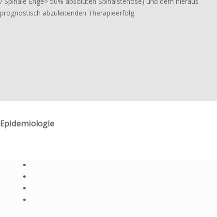
/ Spinale Enge> 50% abso­lu­ten Spinal­stenose) und dem hieraus
prognos­tisch abzu­lei­ten­den Therapieerfolg.
Epidemiologie